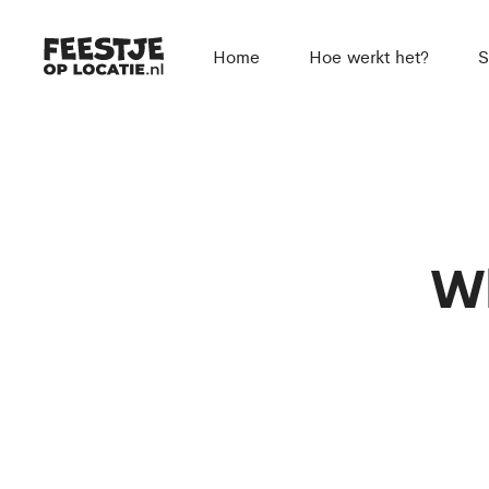
Home
Hoe werkt het?
S
Wh