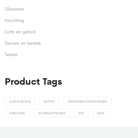
Glaswerk
Inrichting
Licht en geluid
Servies en bestek
Tenten
Product Tags
AANKLEDING
BUFFET
DRANKBENODIGDHEDEN
DRANKEN
OVERKAPPINGEN
SET
SETS