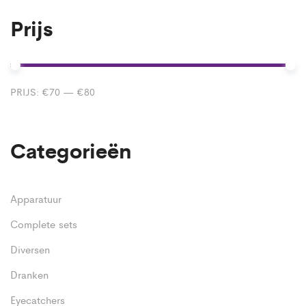
Prijs
Mi
Ma
PRIJS:
€70
—
€80
pr
pr
Categorieën
Apparatuur
Complete sets
Diversen
Dranken
Eyecatchers