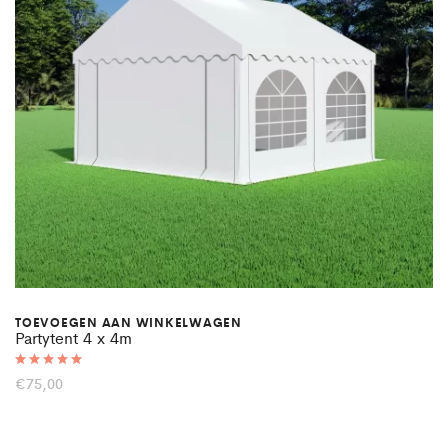
TOEVOEGEN AAN WINKELWAGEN
Partytent 4 x 4m
Gewaardeer
€
75,00
d
5.00
uit 5