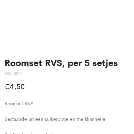
Roomset RVS, per 5 setjes
SKU:
S011
€
4,50
Roomset RVS
Bestaande uit een suikerpotje en melkkannetje.