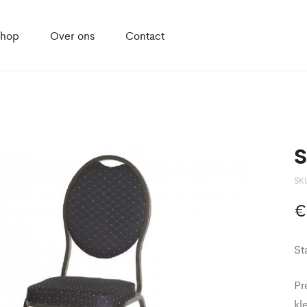
hop
Over ons
Contact
S
SK
€
St
Pr
kl