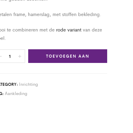
talen frame, hamerslag, met stoffen bekleding.
oi te combineren met de
rode variant
van deze
oel.
TOEVOEGEN AAN
WINKELWAGEN
Inrichting
TEGORY:
Aankleding
G: