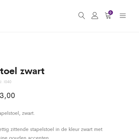
0
toel zwart
U:
I040
3,00
apelstoel, zwart.
ettig zittende stapelstoel in de kleur zwart met
eine gouden accenten.