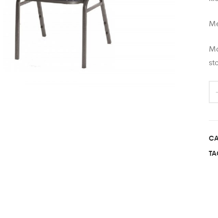
Me
Mo
st
CA
TA