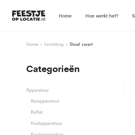
Home
Hoe werkt het?
S
Home
Inrichting
Stoel zwart
Categorieën
Apparatuur
Barapparatuur
Buffet
Koelapparatuur
Kookapparatuur