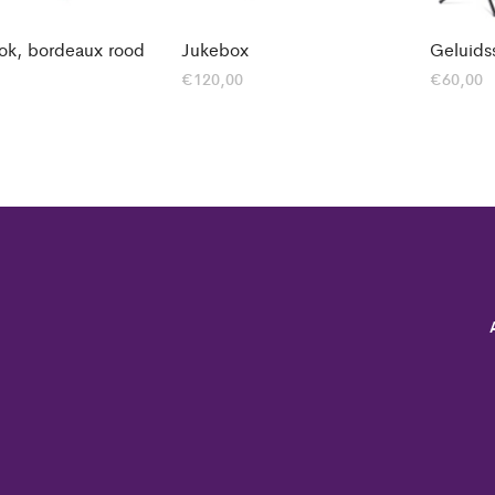
rok, bordeaux rood
Jukebox
Geluids
€
120,00
€
60,00