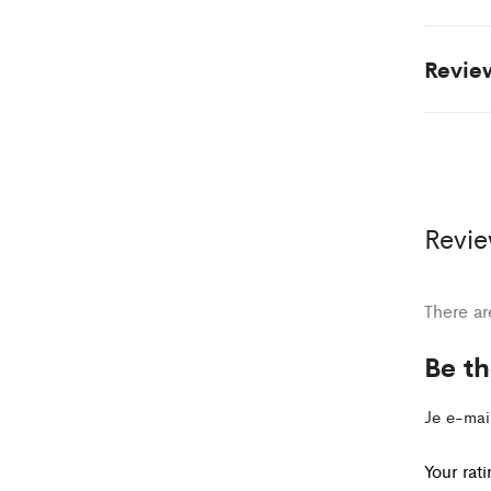
Revi
Revi
There ar
Be th
Je e-mai
Your rat