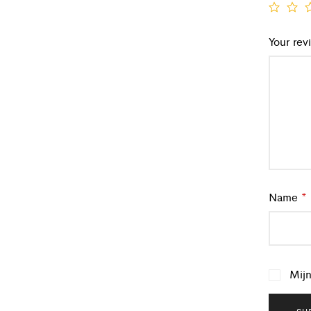
Your re
Name
*
Mijn