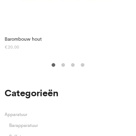
Barombouw hout
€
20,00
Categorieën
Apparatuur
Barapparatuur