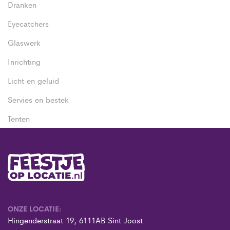
Dranken
Eyecatchers
Glaswerk
Inrichting
Licht en geluid
Servies en bestek
Tenten
ONZE LOCATIE:
Hingenderstraat 19, 6111AB Sint Joost