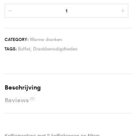
Warme dranken
CATEGORY:
Buffet
,
Drankbenodigdheden
TAGS:
Beschrijving
Reviews
(0)
Koffiemachine met 2 koffiekannen en filters.