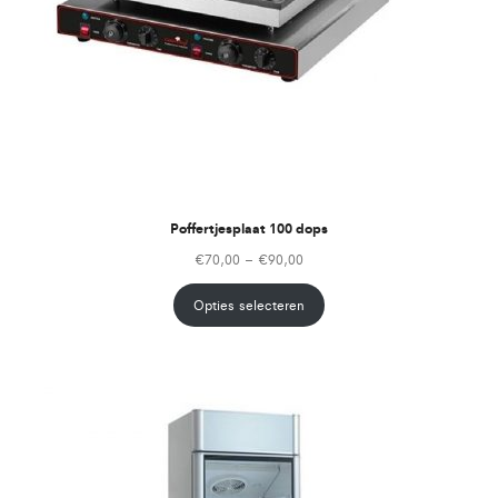
Poffertjesplaat 100 dops
€
70,00
–
€
90,00
Opties selecteren