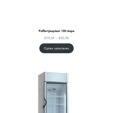
Poffertjesplaat 100 dops
€
70,00
–
€
90,00
Opties selecteren